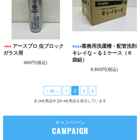
アースプロ 虫ブロック
業務用洗濯槽・配管洗剤
ガラス用
キレイな～る１ケース（６
袋組）
660円(税込)
8,800円(税込)
< 前へ
1
2
3
4
全 [44] 商品中 [25-44] 商品を表示しています
キャンペーン
CAMPAIGN