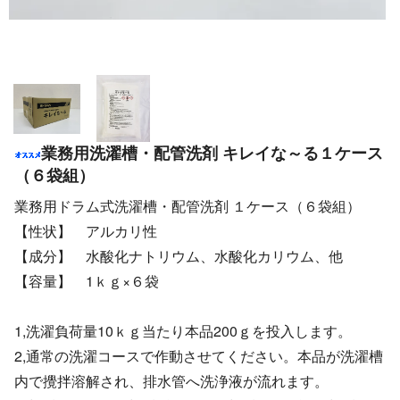
業務用洗濯槽・配管洗剤 キレイな～る１ケース
（６袋組）
業務用ドラム式洗濯槽・配管洗剤 １ケース（６袋組）
【性状】 アルカリ性
【成分】 水酸化ナトリウム、水酸化カリウム、他
【容量】 1ｋｇ×６袋
1,洗濯負荷量10ｋｇ当たり本品200ｇを投入します。
2,通常の洗濯コースで作動させてください。本品が洗濯槽
内で攪拌溶解され、排水管へ洗浄液が流れます。