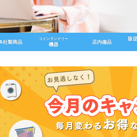
販
コインランドリー
UA社製商品
店内備品
機器