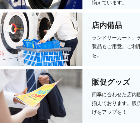
揃えています。
店内備品
ランドリーカート、
製品もご用意。ご利
を。
販促グッズ
四季に合わせた店内
揃えております。販
げをアップを！