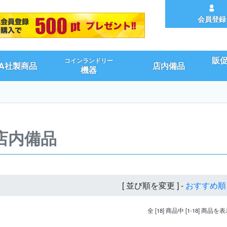
会員登録
販
コインランドリー
UA社製商品
店内備品
機器
店内備品
[ 並び順を変更 ] -
おすすめ順
全 [18] 商品中 [1-18] 商