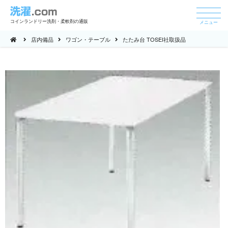
コインランドリー洗剤・柔軟剤の通販
メニュー
店内備品
ワゴン・テーブル
たたみ台 TOSEI社取扱品