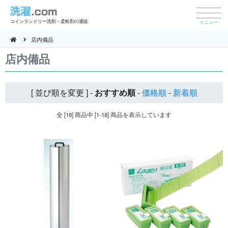
コインランドリー洗剤・柔軟剤の通販
メニュー
店内備品
店内備品
[ 並び順を変更 ] -
おすすめ順
-
価格順
-
新着順
全 [18] 商品中 [1-18] 商品を表示しています