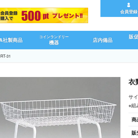
会員登録
販
コインランドリー
UA社製商品
店内備品
機器
T-31
衣
サイ
※組
商
販