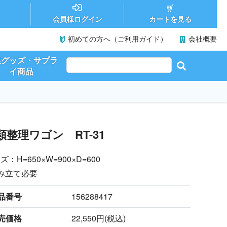
カートを見る
会員様ログイン
初めての方へ（ご利用ガイド）
会社概要
促グッズ・サプラ
イ商品
類整理ワゴン RT-31
ズ：H=650×W=900×D=600
み立て必要
品番号
156288417
売価格
22,550円(税込)