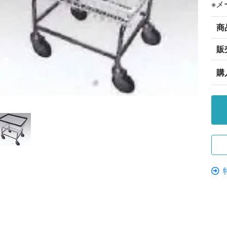
※メ
商
販
購