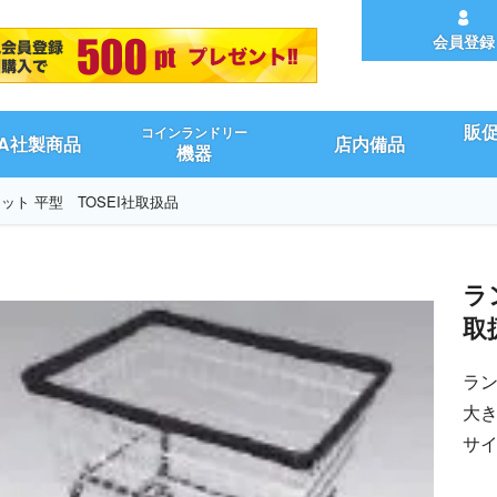
会員登録
販
コインランドリー
UA社製商品
店内備品
機器
ット 平型 TOSEI社取扱品
ラ
取
ラ
大
サイ