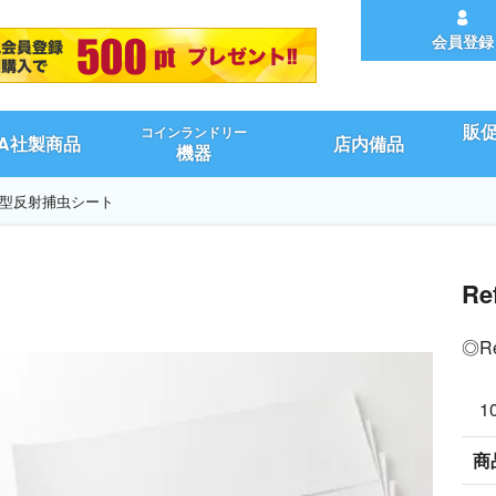
会員登録
販
コインランドリー
UA社製商品
店内備品
機器
用大型反射捕虫シート
R
◎R
1
商