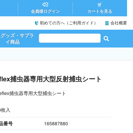
カートを見る
会員様ログイン
初めての方へ（ご利用ガイド）
会社概要
促グッズ・サプラ
イ商品
eflex捕虫器専用大型反射捕虫シート
eflex捕虫器専用大型捕虫シート
0枚入
品番号
165887880