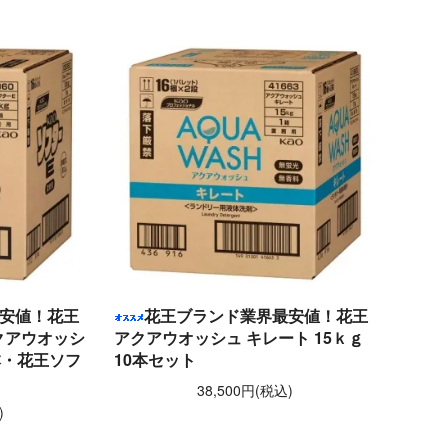
安値！花王
花王ブランド業界最安値！花王
クアウオッシ
アクアウオッシュ キレート 15ｋｇ
5本・花王ソフ
10本セット
38,500円(税込)
)