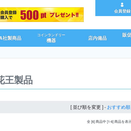
会員登録
販
コインランドリー
UA社製商品
店内備品
機器
花王製品
[ 並び順を変更 ] -
おすすめ順
全 [6] 商品中 [1-6] 商品