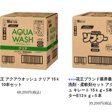
王 アクアウオッシュ クリア 15ｋ
花王ブランド業界最
 10本セット
洗剤・柔軟剤セット ア
ュ キレート 15ｋｇ× 
68,200円(税込)
ターE13ｋｇ×５本
35,200円(税込