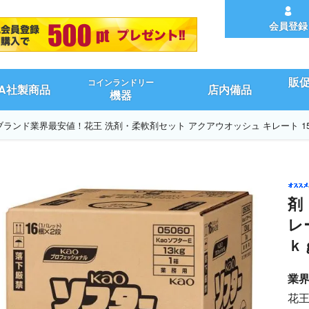
会員登録
販
コインランドリー
UA社製商品
店内備品
機器
ブランド業界最安値！花王 洗剤・柔軟剤セット アクアウオッシュ キレート 15
剤
レ
ｋ
業界
花王