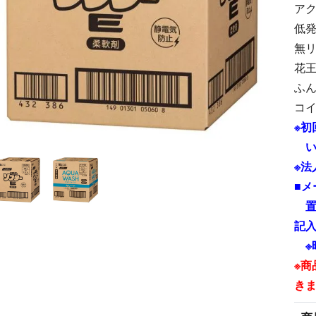
アク
低
無
花王
ふ
コ
※初
い
※法
■メ
置
記
※
※
き