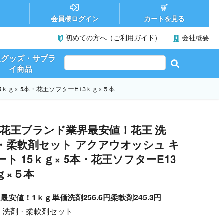
カートを見る
会員様ログイン
初めての方へ（ご利用ガイド）
会社概要
促グッズ・サプラ
イ商品
ｋｇ× 5本・花王ソフターE13ｋｇ×５本
花王ブランド業界最安値！花王 洗
・柔軟剤セット アクアウオッシュ キ
ート 15ｋｇ× 5本・花王ソフターE13
ｇ×５本
最安値！1ｋｇ単価洗剤256.6円柔軟剤245.3円
 洗剤・柔軟剤セット