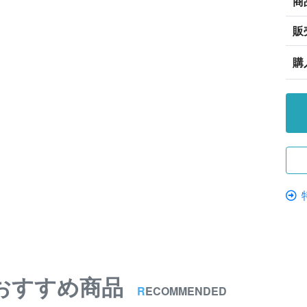
商
販
購
おすすめ商品
R
ECOMMENDED