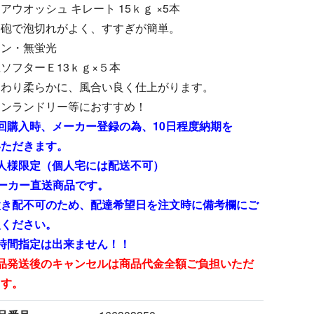
アウオッシュ キレート 15ｋｇ ×5本
発砲で泡切れがよく、すすぎが簡単。
リン・無蛍光
ソフターＥ13ｋｇ×５本
んわり柔らかに、風合い良く仕上がります。
インランドリー等におすすめ！
回購入時、メーカー登録の為、10日程度納期を
ただきます。
人様限定（個人宅には配送不可）
ーカー直送商品です。
き配不可のため、配達希望日を注文時に備考欄にご
入ください。
時間指定は出来ません！！
商品発送後のキャンセルは商品代金全額ご負担いただ
ます。