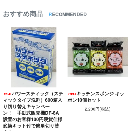
おすすめ商品
R
ECOMMENDED
パワースティック（ステ
キッチンスポンジ キッ
ィックタイプ洗剤）600箱入
ポン10個セット
り切り替えキャンペー
2,200円(税込)
ン！ 手動式販売機DF-8A
設置のお客様100円硬貨仕様
変換キット付で簡単切り替