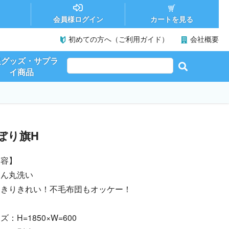
カートを見る
会員様ログイン
初めての方へ（ご利用ガイド）
会社概要
促グッズ・サプラ
イ商品
ぼり旗H
内容】
とん丸洗い
っきりきれい！不毛布団もオッケー！
ズ：H=1850×W=600