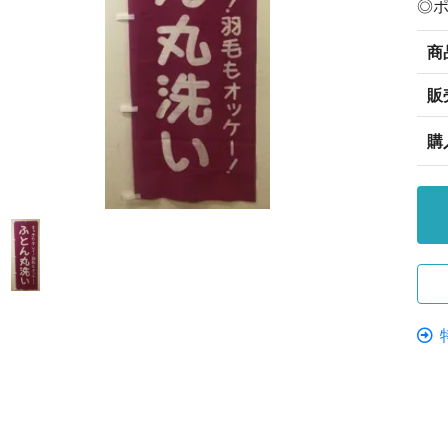
◎
商
販
購