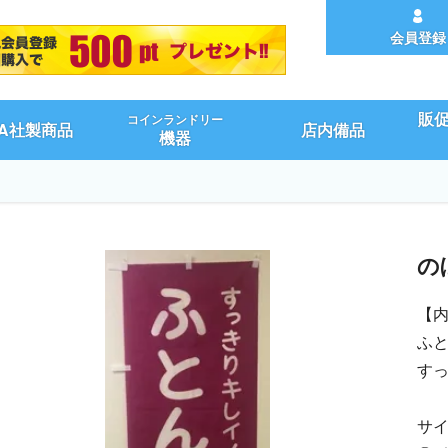
会員登録
販
コインランドリー
UA社製商品
店内備品
機器
の
【
ふ
す
サイ