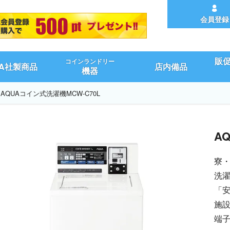
会員登録
販
コインランドリー
UA社製商品
店内備品
機器
AQUAコイン式洗濯機MCW-C70L
A
寮
洗
「
施設
端