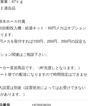
重量：47ｋｇ
ＳＥ適合品
排水ホース付属
剤自動投入機・給湯キット・50円メカはオプション
なります。
0円メカを取付すれば150円、250円、350円の設定も
能
プション関連はご相談下さい。
メーカー直送商品です。（軒先渡しとなります。）
ート便での配送になりますので時間指定はできませ
。
搬入設置は別途（設置状況によってはお受けできない
合があります。）
品番号
167653620