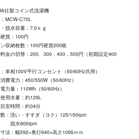
UA社製コイン式洗濯機
：MCW-C70L
・脱水容量：7.0ｋｇ
硬貨：100円
ン収納枚数：100円硬貨200枚
料金の切替：200、300，400，500円（初期設定400
）
：単相100V平行コンセント（50/60Hz共用）
消費電力：450/550W（50/60Hz）
電力量：110Wh（50/60Hz）
使用水量：約129L
目安時間：約34分
数：洗い・すすぎ（ヨク）125/150rpm
水800rpm
寸法：幅592×奥行640×高さ1095ｍｍ