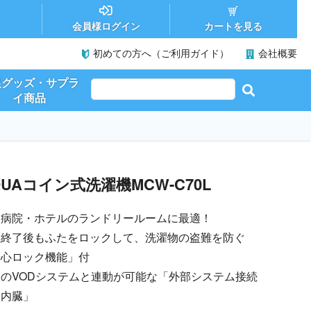
カートを見る
会員様ログイン
初めての方へ（ご利用ガイド）
会社概要
促グッズ・サプラ
イ商品
QUAコイン式洗濯機MCW-C70L
・病院・ホテルのランドリールームに最適！
濯終了後もふたをロックして、洗濯物の盗難を防ぐ
安心ロック機能」付
のVODシステムと連動が可能な「外部システム接続
子内臓」