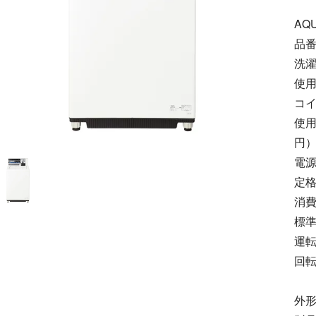
AQ
品番
洗濯
使用
コイ
使用
円
電源
定格
消費
標準
運転
回転
脱
外形