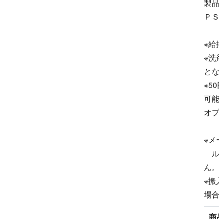
製品
Ｐ
※給
※洗
と
※5
可
オ
※
ル
ん
※
場
商