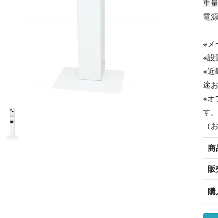
重量
電源
※メ
※設
※
途
※オ
す
（
商
販
購