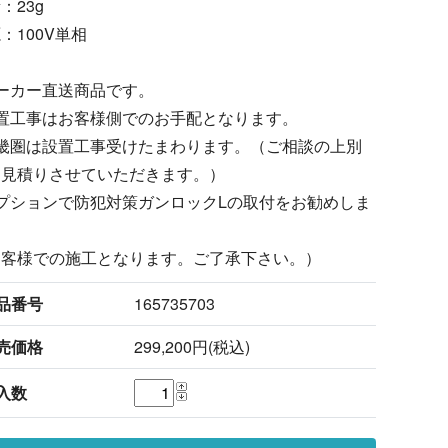
：23g
：100V単相
ーカー直送商品です。
置工事はお客様側でのお手配となります。
近畿圏は設置工事受けたまわります。（ご相談の上別
お見積りさせていただきます。）
プションで防犯対策ガンロックLの取付をお勧めしま
。
お客様での施工となります。ご了承下さい。）
品番号
165735703
売価格
299,200円(税込)
入数