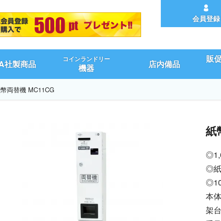
会員登録
販
コインランドリー
UA社製商品
店内備品
機器
幣両替機 MC11CG
紙
◎1
◎紙
◎1
本体
架台