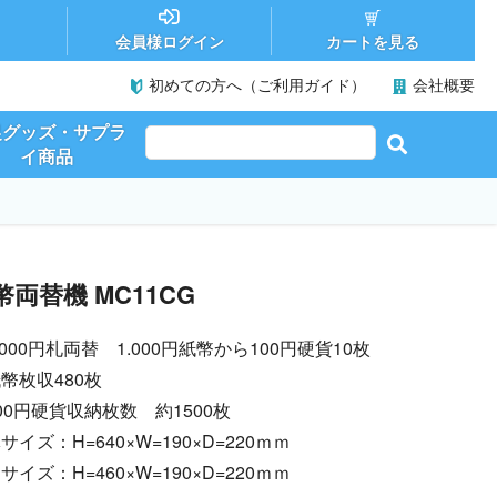
カートを見る
会員様ログイン
初めての方へ（ご利用ガイド）
会社概要
促グッズ・サプラ
イ商品
幣両替機 MC11CG
,000円札両替 1.000円紙幣から100円硬貨10枚
幣枚収480枚
00円硬貨収納枚数 約1500枚
サイズ：H=640×W=190×D=220ｍｍ
サイズ：H=460×W=190×D=220ｍｍ