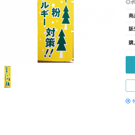
◎
商
販
購