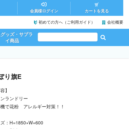
カートを見る
会員様ログイン
初めての方へ（ご利用ガイド）
会社概要
促グッズ・サプラ
イ商品
ぼり旗E
内容】
インランドリー
燥機で花粉 アレルギー対策！！
ズ：H=1850×W=600