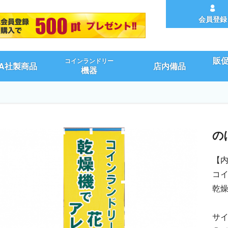
会員登録
販
コインランドリー
UA社製商品
店内備品
機器
の
【
コ
乾
サイ