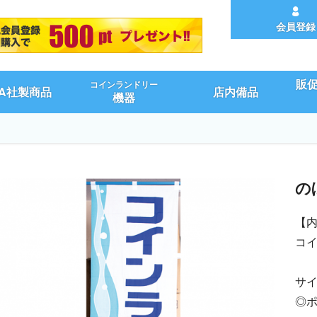
会員登録
販
コインランドリー
UA社製商品
店内備品
機器
の
【
コ
サイ
◎