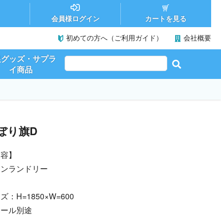
カートを見る
会員様ログイン
初めての方へ（ご利用ガイド）
会社概要
促グッズ・サプラ
イ商品
ぼり旗D
内容】
インランドリー
ズ：H=1850×W=600
ポール別途