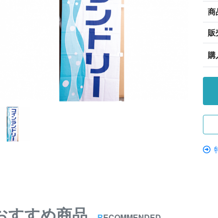
商
販
購
おすすめ商品
R
ECOMMENDED