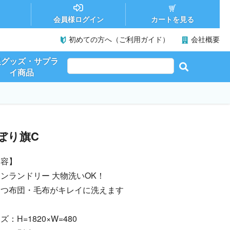
カートを見る
会員様ログイン
初めての方へ（ご利用ガイド）
会社概要
促グッズ・サプラ
イ商品
ぼり旗C
内容】
ンランドリー 大物洗いOK！
たつ布団・毛布がキレイに洗えます
ズ：H=1820×W=480