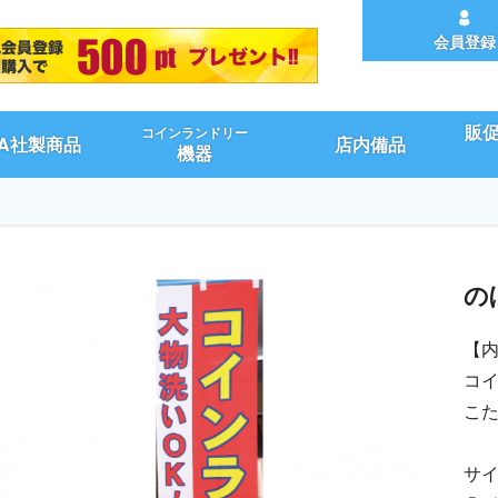
会員登録
販
コインランドリー
UA社製商品
店内備品
機器
の
【
コイ
こ
サイ