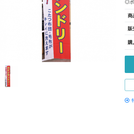
◎
商
販
購