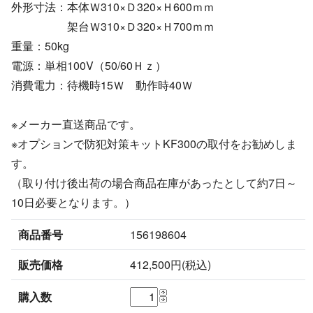
外形寸法：本体Ｗ310×Ｄ320×Ｈ600ｍｍ
架台Ｗ310×Ｄ320×Ｈ700ｍｍ
重量：50kg
電源：単相100V（50/60Ｈｚ）
消費電力：待機時15Ｗ 動作時40Ｗ
※メーカー直送商品です。
※オプションで防犯対策キットKF300の取付をお勧めしま
す。
（取り付け後出荷の場合商品在庫があったとして約7日～
10日必要となります。）
商品番号
156198604
販売価格
412,500円(税込)
購入数