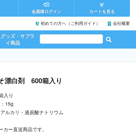
カートを見る
会員様ログイン
初めての方へ（ご利用ガイド）
会社概要
促グッズ・サプラ
イ商品
そ漂白剤 600箱入り
0箱入り
：15g
弱アルカリ・過炭酸ナトリウム
ーカー直送商品です。