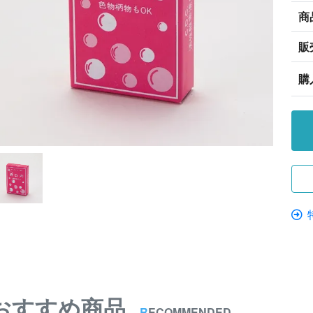
商
販
購
おすすめ商品
R
ECOMMENDED