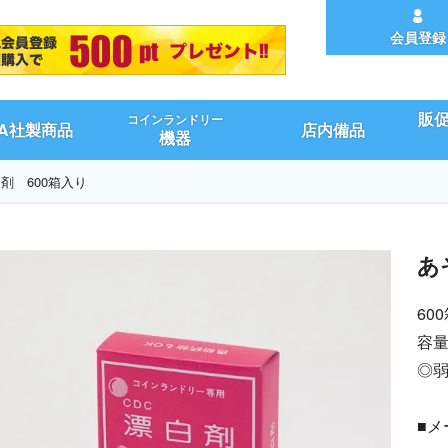
会員登録
販
コインランドリー
UA社製商品
店内備品
機器
剤 600箱入り
あ
60
容量
◎
■メ