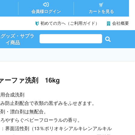
カートを見る
会員様ログイン
初めての方へ（ご利用ガイド）
会社概要
促グッズ・サプラ
イ商品
ァーファ洗剤 16kg
濯用合成洗剤
ずみ防止剤配合で衣類の黒ずみをふせぎます。
光剤・漂白剤は無配合。
ころやすらぐベビーフローラルの香り。
：界面活性剤（13％ポリオキシアルキレンアルキル