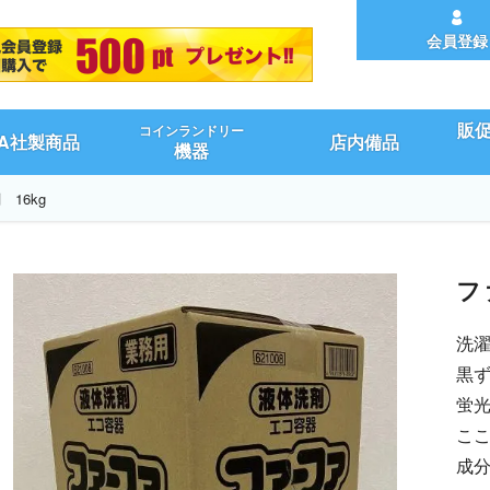
会員登録
販
コインランドリー
UA社製商品
店内備品
機器
16kg
フ
洗
黒
蛍
こ
成分