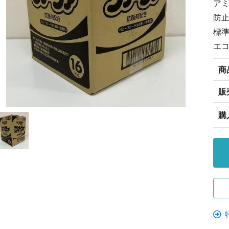
ア
防
標準
エ
商
販
購