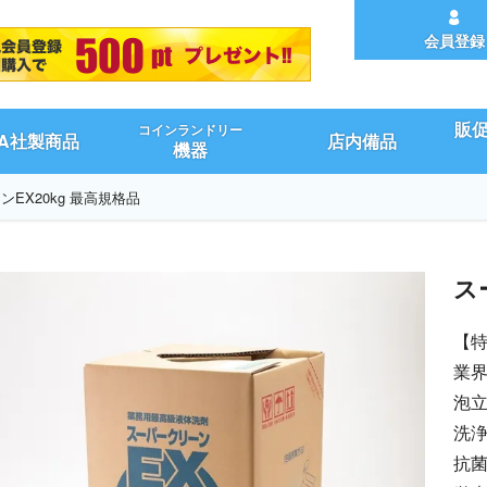
会員登録
販
コインランドリー
UA社製商品
店内備品
機器
EX20kg 最高規格品
ス
【
業
泡
洗浄
抗