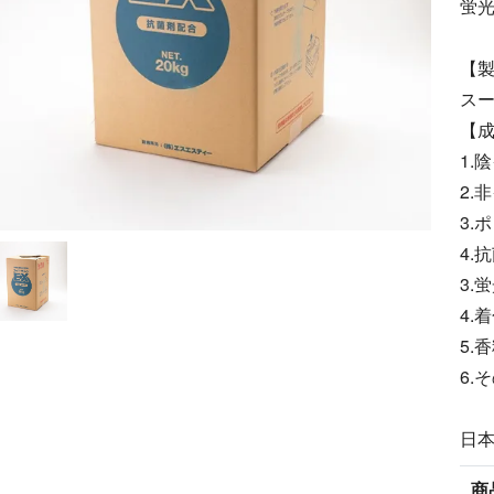
蛍光
【
スー
【
1.
2.
3.
4.
3.
4.
5.
6.
日
商