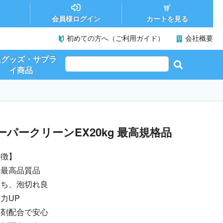
カートを見る
会員様ログイン
初めての方へ（ご利用ガイド）
会社概要
促グッズ・サプラ
イ商品
ーパークリーンEX20kg 最高規格品
特徴】
界最高品質品
立ち、泡切れ良
力UP
菌剤配合で安心