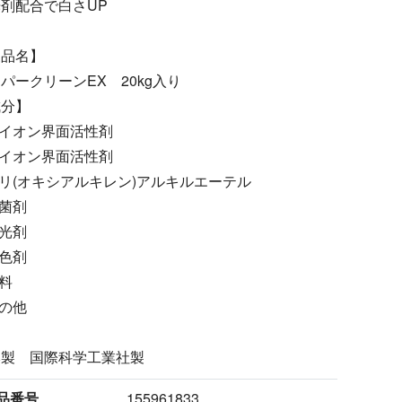
剤配合で白さUP
製品名】
パークリーンEX 20kg入り
成分】
陰イオン界面活性剤
非イオン界面活性剤
ポリ(オキシアルキレン)アルキルエーテル
抗菌剤
蛍光剤
着色剤
香料
その他
本製 国際科学工業社製
品番号
155961833