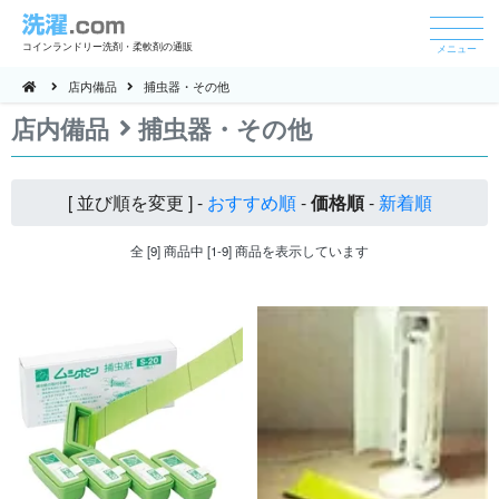
コインランドリー洗剤・柔軟剤の通販
メニュー
店内備品
捕虫器・その他
店内備品
捕虫器・その他
[ 並び順を変更 ] -
おすすめ順
-
価格順
-
新着順
全 [9] 商品中 [1-9] 商品を表示しています