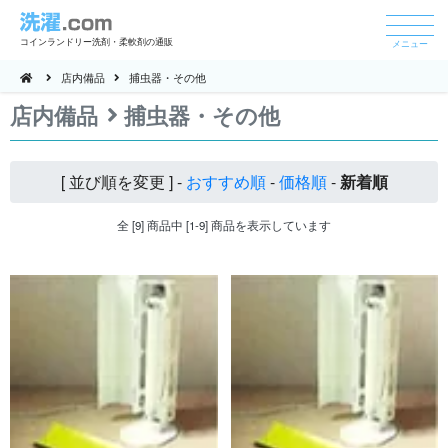
コインランドリー洗剤・柔軟剤の通販
メニュー
店内備品
捕虫器・その他
店内備品
捕虫器・その他
[ 並び順を変更 ] -
おすすめ順
-
価格順
-
新着順
全 [9] 商品中 [1-9] 商品を表示しています